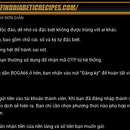
66 ĐƠN GIẢN
c đáo, dễ nhớ và đặc biệt không được trùng với ai khác.
 bao gồm chữ cái, số và ký tự đặc biệt.
g hệt để tránh sai sót.
 bạn thường sử dụng để nhận mã OTP từ hệ thống.
g dẫn BOGA66 ở trên, bạn nhấn vào nút “Đăng ký” để hoàn tất vi
i tiền vào tài khoản thành viên. Khi bạn đã đăng nhập thành c
o dịch sẽ hiện ra. Bạn chỉ cần chọn phương thức nào phù hợp n
n:
n nhận tiền của nền tảng và số tiền bạn muốn gửi.