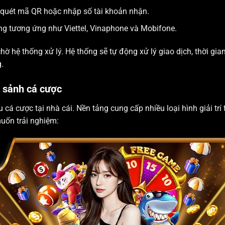
 quét mã QR hoặc nhập số tài khoản nhận.
g tương ứng như Viettel, Vinaphone và Mobifone.
hờ hệ thống xử lý. Hệ thống sẽ tự động xử lý giao dịch, thời gia
.
 sảnh cá cược
u cá cược tại nhà cái. Nền tảng cung cấp nhiều loại hình giải trí 
uốn trải nghiệm: