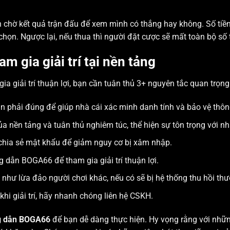
cần chờ kết quả trận đấu để xem mình có thắng hay không. Số t
chọn. Ngược lại, nếu thua thì người đặt cược sẽ mất toàn bộ số 
am gia giải trí tại nền tảng
 giải trí thuận lợi, bạn cần tuân thủ 3+ nguyên tắc quan trọng
ản phải đúng để giúp nhà cái xác minh danh tính và bảo vệ thông
a nền tảng và tuân thủ nghiêm túc, thể hiện sự tôn trọng với nh
chia sẻ mật khẩu để giảm nguy cơ bị xâm nhập.
 dẫn BOGA66 để tham gia giải trí thuận lợi.
 như lừa đảo người chơi khác, nếu có sẽ bị hệ thống thu hồi th
hi giải trí, hãy nhanh chóng liên hệ CSKH.
g dẫn BOGA66
để bạn dễ dàng thực hiện. Hy vọng rằng với những 