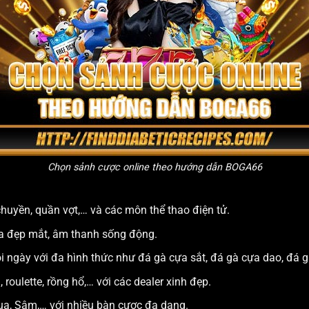
Chọn sảnh cược online theo hướng dẫn BOGA66
chuyền, quần vợt,… và các môn thể thao điện tử.
ọa đẹp mắt, âm thanh sống động.
i ngày với đa hình thức như đá gà cựa sắt, đá gà cựa dao, đá 
, roulette, rồng hổ,… với các dealer xinh đẹp.
cua, Sâm,… với nhiều bàn cược đa dạng.