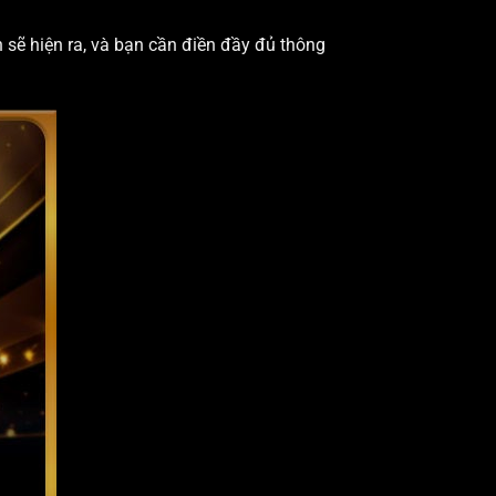
 sẽ hiện ra, và bạn cần điền đầy đủ thông