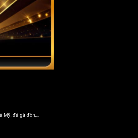
gà Mỹ, đá gà đòn,…