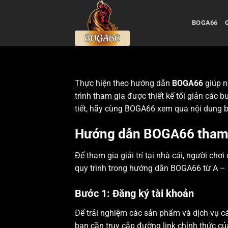
Chuyển
đến
BOGA66
nội
dung
Thực hiện theo hướng dẫn
BOGA66
giúp ng
trình tham gia được thiết kế tối giản các 
tiết, hãy cùng BOGA66 xem qua nội dung bà
Hướng dẫn BOGA66 tham gi
Để tham gia giải trí tại nhà cái, người ch
quy trình trong hướng dẫn BOGA66 từ A – 
Bước 1: Đăng ký tài khoản
Để trải nghiệm các sản phẩm và dịch vụ cá 
bạn cần truy cập đường link chính thức củ