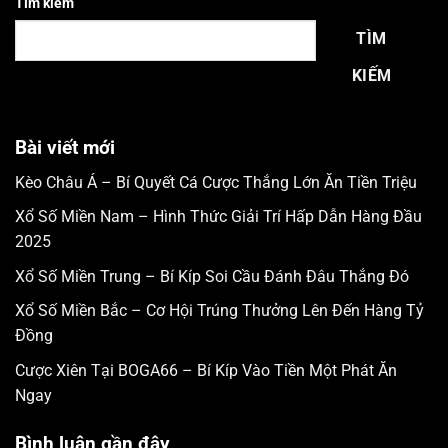
Tìm kiếm
TÌM
KIẾM
Bài viết mới
Kèo Châu Á – Bí Quyết Cá Cược Thắng Lớn Ăn Tiền Triệu
Xổ Số Miền Nam – Hình Thức Giải Trí Hấp Dẫn Hàng Đầu
2025
Xổ Số Miền Trung – Bí Kíp Soi Cầu Đánh Đâu Thắng Đó
Xổ Số Miền Bắc – Cơ Hội Trúng Thưởng Lên Đến Hàng Tỷ
Đồng
Cược Xiên Tại BOGA66 – Bí Kíp Vào Tiền Một Phát Ăn
Ngay
Bình luận gần đây